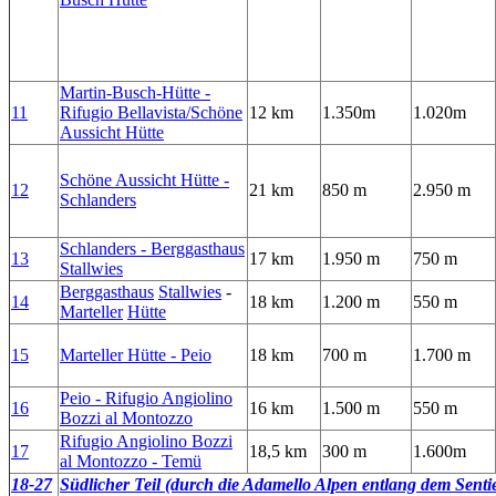
Martin-Busch-Hütte -
11
Rifugio Bellavista/Schöne
12 km
1.350m
1.020m
Aussicht Hütte
Schöne Aussicht Hütte -
12
21 km
850 m
2.950 m
Schlanders
Schlanders - Berggasthaus
13
17 km
1.950 m
750 m
Stallwies
Berggasthaus
Stallwies
-
14
18 km
1.200 m
550 m
Marteller
Hütte
15
Marteller Hütte - Peio
18 km
700 m
1.700 m
Peio - Rifugio Angiolino
16
16 km
1.500 m
550 m
Bozzi al Montozzo
Rifugio Angiolino Bozzi
17
18,5 km
300 m
1.600m
al Montozzo - Temü
18-27
Südlicher
Teil
(durch die Adamello Alpen entlang dem Sentier