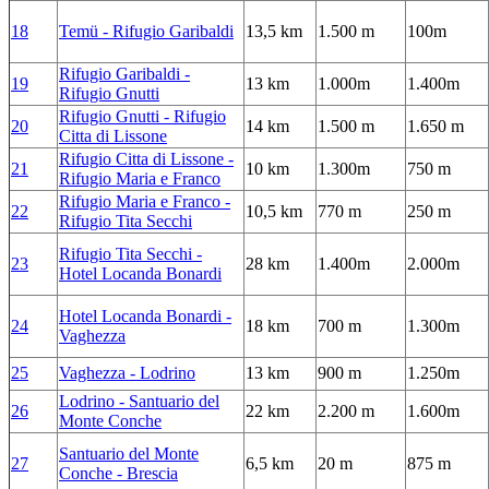
18
Temü - Rifugio Garibaldi
13,5 km
1.500 m
100m
Rifugio Garibaldi -
19
13 km
1.000m
1.400m
Rifugio Gnutti
Rifugio Gnutti - Rifugio
20
14 km
1.500 m
1.650 m
Citta di Lissone
Rifugio Citta di Lissone -
21
10 km
1.300m
750 m
Rifugio Maria e Franco
Rifugio Maria e Franco -
22
10,5 km
770 m
250 m
Rifugio Tita Secchi
Rifugio Tita Secchi -
23
28 km
1.400m
2.000m
Hotel Locanda Bonardi
Hotel Locanda Bonardi -
24
18 km
700 m
1.300m
Vaghezza
25
Vaghezza - Lodrino
13 km
900 m
1.250m
Lodrino - Santuario del
26
22 km
2.200 m
1.600m
Monte Conche
Santuario del Monte
27
6,5 km
20 m
875 m
Conche - Brescia