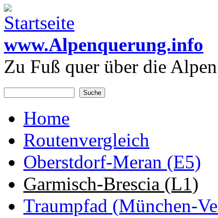
Direkt zum Inhalt
www.Alpenquerung.info
Zu Fuß quer über die Alpen
Suche
Suchformular
Home
Hauptmenü
Routenvergleich
Oberstdorf-Meran (E5)
Garmisch-Brescia (L1)
Traumpfad (München-Ve