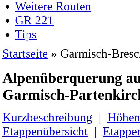
Weitere Routen
GR 221
Tips
Startseite
» Garmisch-Bresc
Sie sind hier
Alpenüberquerung au
Garmisch-Partenkirch
Kurzbeschreibung
|
Höhen
Etappenübersicht
|
Etappe