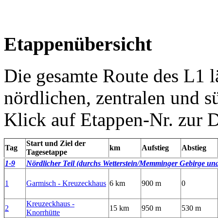
Etappenübersicht
Die gesamte Route des L1 lä
nördlichen, zentralen und sü
Klick auf Etappen-Nr. zur D
Start und Ziel der
Tag
km
Aufstieg
Abstieg
Tagesetappe
1-9
Nördlicher
Teil (durchs Wetterstein/Memminger Gebirge und
1
Garmisch - Kreuzeckhaus
6 km
900 m
0
Kreuzeckhaus -
2
15 km
950 m
530 m
Knorrhütte