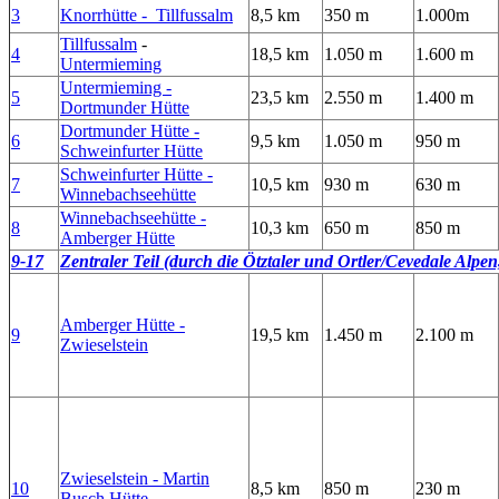
3
Knorrhütte - Tillfussalm
8,5 km
350 m
1.000m
Tillfussalm
-
4
18,5 km
1.050 m
1.600 m
Untermieming
Untermieming -
5
23,5 km
2.550 m
1.400 m
Dortmunder Hütte
Dortmunder Hütte -
6
9,5 km
1.050 m
950 m
Schweinfurter Hütte
Schweinfurter Hütte -
7
10,5 km
930 m
630 m
Winnebachseehütte
Winnebachseehütte -
8
10,3 km
650 m
850 m
Amberger Hütte
9-17
Zentraler
Teil (durch die Ötztaler und Ortler/Cevedale Alpe
Amberger Hütte -
9
19,5 km
1.450 m
2.100 m
Zwieselstein
Zwieselstein - Martin
10
8,5 km
850 m
230 m
Busch Hütte