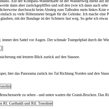
Pantano. Auf der Kompass-Wanderkarte ist der Wanderweg direkt auf de
werde dann aber zurückgepfiffen und soll den (wie ich dann auch seh
reulicherweise durchzuckt beim Abstieg zum Talboden mein linkes Knie
 einfach zu viele Höhenmeter bergab für die Gelenke. Ich mache eine Pa
lauben, mit der Bandage ist der Schmerz fast weg. So gehe ich etwas l
 immer den Sattel vor Augen. Der schmale Trampelpfad durch die Wiese
ensicherung mit letztem Blick zurück auf den Stausee.
per, hier das Panorama zurück ins Tal Richtung Norden und den Stausee
enschenseele zu sehen - und unten warten die Granit-Brocken. Das Rifu