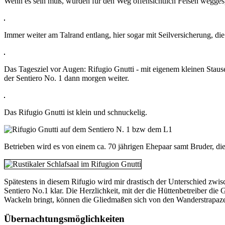
Wenn es sein muß, wurden für den Weg offensichtlich Felsen weggesp
Immer weiter am Talrand entlang, hier sogar mit Seilversicherung, die
Das Tagesziel vor Augen: Rifugio Gnutti - mit eigenem kleinen Staus
der Sentiero No. 1 dann morgen weiter.
Das Rifugio Gnutti ist klein und schnuckelig.
Betrieben wird es von einem ca. 70 jährigen Ehepaar samt Bruder, die 
Spätestens in diesem Rifugio wird mir drastisch der Unterschied zwi
Sentiero No.1 klar. Die Herzlichkeit, mit der die Hüttenbetreiber 
Wackeln bringt, können die Gliedmaßen sich von den Wanderstrapaze
Übernachtungsmöglichkeiten