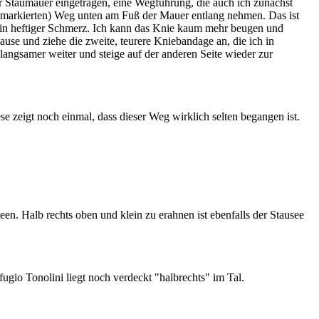
r Staumauer eingetragen, eine Wegführung, die auch ich zunächst
e markierten) Weg unten am Fuß der Mauer entlang nehmen. Das ist
 ein heftiger Schmerz. Ich kann das Knie kaum mehr beugen und
use und ziehe die zweite, teurere Kniebandage an, die ich in
angsamer weiter und steige auf der anderen Seite wieder zur
 zeigt noch einmal, dass dieser Weg wirklich selten begangen ist.
n. Halb rechts oben und klein zu erahnen ist ebenfalls der Stausee
gio Tonolini liegt noch verdeckt "halbrechts" im Tal.