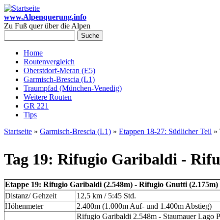
Direkt zum Inhalt
www.Alpenquerung.info
Zu Fuß quer über die Alpen
Suche
Suchformular
Home
Routenvergleich
Hauptmenü
Oberstdorf-Meran (E5)
Garmisch-Brescia (L1)
Traumpfad (München-Venedig)
Weitere Routen
GR 221
Tips
Startseite
»
Garmisch-Brescia (L1)
»
Etappen 18-27: Südlicher Teil
» 
Sie sind hier
Tag 19: Rifugio Garibaldi - Rif
Etappe 19: Rifugio Garibaldi (2.548m) - Rifugio Gnutti (2.175m)
Distanz/ Gehzeit
12,5 km / 5:45 Std.
Höhenmeter
2.400m (1.000m Auf- und 1.400m Abstieg)
Rifugio Garibaldi 2.548m - Staumauer Lago P