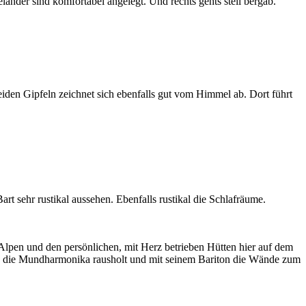
nder sind komfortabel angelegt. Und rechts gehts steil bergab.
eiden Gipfeln zeichnet sich ebenfalls gut vom Himmel ab. Dort führt
rt sehr rustikal aussehen. Ebenfalls rustikal die Schlafräume.
Alpen und den persönlichen, mit Herz betrieben Hütten hier auf dem
nds die Mundharmonika rausholt und mit seinem Bariton die Wände zum