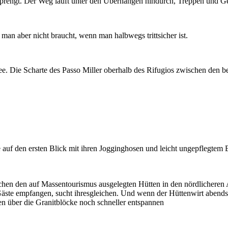
rengt. Der Weg läuft unter den Überhängen hindurch, Treppen und Gelä
 man aber nicht braucht, wenn man halbwegs trittsicher ist.
ee. Die Scharte des Passo Miller oberhalb des Rifugios zwischen den b
auf den ersten Blick mit ihren Jogginghosen und leicht ungepflegtem Ba
schen den auf Massentourismus ausgelegten Hütten in den nördlicheren 
die Gäste empfangen, sucht ihresgleichen. Und wenn der Hüttenwirt abe
n über die Granitblöcke noch schneller entspannen