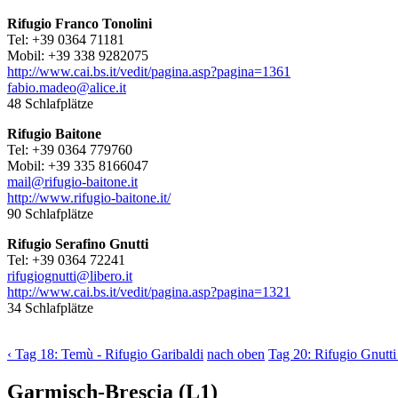
Rifugio Franco Tonolini
Tel: +39 0364 71181
Mobil: +39 338 9282075
http://www.cai.bs.it/vedit/pagina.asp?pagina=1361
fabio.madeo@alice.it
48 Schlafplätze
Rifugio Baitone
Tel: +39 0364 779760
Mobil: +39 335 8166047
mail@rifugio-baitone.it
http://www.rifugio-baitone.it/
90 Schlafplätze
Rifugio Serafino Gnutti
Tel: +39 0364 72241
rifugiognutti@libero.it
http://www.cai.bs.it/vedit/pagina.asp?pagina=1321
34 Schlafplätze
‹ Tag 18: Temù - Rifugio Garibaldi
nach oben
Tag 20: Rifugio Gnutti
Garmisch-Brescia (L1)