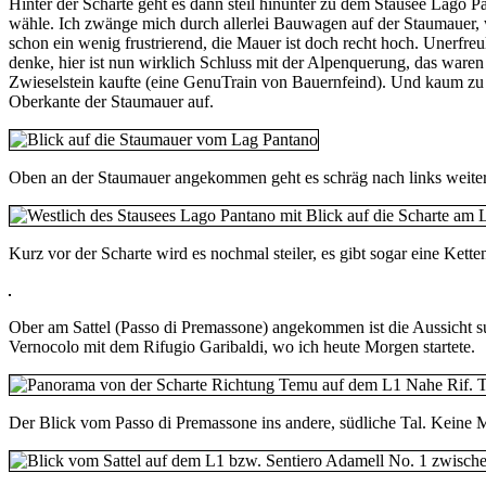
Hinter der Scharte geht es dann steil hinunter zu dem Stausee Lago 
wähle. Ich zwänge mich durch allerlei Bauwagen auf der Staumauer, 
schon ein wenig frustrierend, die Mauer ist doch recht hoch. Unerf
denke, hier ist nun wirklich Schluss mit der Alpenquerung, das waren
Zwieselstein kaufte (eine GenuTrain von Bauernfeind). Und kaum zu g
Oberkante der Staumauer auf.
Oben an der Staumauer angekommen geht es schräg nach links weiter,
Kurz vor der Scharte wird es nochmal steiler, es gibt sogar eine Kett
Ober am Sattel (Passo di Premassone) angekommen ist die Aussicht su
Vernocolo mit dem Rifugio Garibaldi, wo ich heute Morgen startete.
Der Blick vom Passo di Premassone ins andere, südliche Tal. Keine M