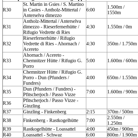
St. Martin in Gsies / S. Martino
1.500m /
R30
in Casies - Antholz-Mittertal /
6:00
1550m
Anterselva dimezzo
Antholz-Mittertal / Anterselva
R31
dimezzo - Rieserfernerhütte /
4:30
1.550m / 0m
Rifugio Vedrette di Ries
Rieserfernerhütte / Rifugio
R32
Vedrette di Ries - Ahornach /
4:30
350m / 1.750m
Acereto
Ahornach / Acereto -
R33
Chemnitzer Hütte / Rifugio G.
5:00
1.600m / 600m
Porro
Chemnitzer Hütte / Rifugio G.
R34
Porro - Dun (Pfunders /
4:00
650m / 1.550m
Fundres)
Dun (Pfunders / Fundres) -
R35
7:00
1.600m / 900m
Pfitscherjoch / Passo Vizze
Pfitscherjoch / Passo Vizze -
R36
Ginzling
R37
Ginzling - Finkenberg
2:15
370m / 500m
2.550m /
R38
Finkenberg - Rastkogelhütte
7:00
1.250m
R39
Rastkogelhütte - Loassattel
4:00
450m / 900m
R40
Loassattel - Schwaz
6:00
800m / 1.900m