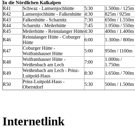
In die Nördlichen Kalkalpen
R41
Schwaz - Lamsenjochhütte
5:30
1.500m / 125m
R42
Lamsenjochhütte - Falkenhütte
4:30
825m / 925m
R43
Falkenhütte - Scharnitz
7:30
650m / 1.550m
R44
Scharnitz - Meilerhütte
7:45
1.950m / 550m
R45
Meilerhütte - Reintalanger Hütte
4:30
400m / 1.400m
Reintalanger Hütte - Coburger
R46
6:00
1.300m / 800m
Hütte
Coburger Hütte -
R47
5:00
950m / 1100m
Wolfratshauser Hütte
Wolfratshauser Hütte -
1.000m /
R48
7:00
Weißenbach am Lech
1.750m
Weißenbach am Lech - Prinz-
R49
8:30
1.650m / 700m
Luitpold-Haus
Prinz-Luitpold-Haus -
R50
5:30
500m / 1.500m
Oberstdorf
Internetlink