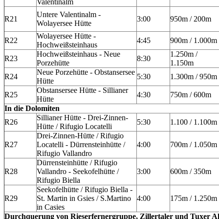
Valentinalm
Untere Valentinalm -
R21
3:00
950m / 200m
Wolayersee Hütte
Wolayersee Hütte -
R22
4:45
900m / 1.000m
Hochweißsteinhaus
Hochweißsteinhaus - Neue
1.250m /
R23
8:30
Porzehütte
1.150m
Neue Porzehütte - Obstansersee
R24
5:30
1.300m / 950m
Hütte
Obstansersee Hütte - Sillianer
R25
4:30
750m / 600m
Hütte
In die Dolomiten
Sillianer Hütte - Drei-Zinnen-
R26
5:30
1.100 / 1.100m
Hütte / Rifugio Locatelli
Drei-Zinnen-Hütte / Rifugio
R27
Locatelli - Dürrensteinhütte /
4:00
700m / 1.050m
Rifugio Vallandro
Dürrensteinhütte / Rifugio
R28
Vallandro - Seekofelhütte /
3:00
600m / 350m
Rifugio Biella
Seekofelhütte / Rifugio Biella -
R29
St. Martin in Gsies / S.Martino
4:00
175m / 1.250m
in Casies
Durchquerung von Rieserfernergruppe, Zillertaler und Tuxer A