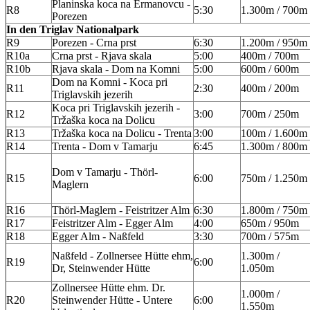
Planinska koca na Ermanovcu -
R8
5:30
1.300m / 700m
Porezen
In den Triglav Nationalpark
R9
Porezen - Crna prst
6:30
1.200m / 950m
R10a
Crna prst - Rjava skala
5:00
400m / 700m
R10b
Rjava skala - Dom na Komni
5:00
600m / 600m
Dom na Komni - Koca pri
R11
2:30
400m / 200m
Triglavskih jezerih
Koca pri Triglavskih jezerih -
R12
3:00
700m / 250m
Tržaška koca na Dolicu
R13
Tržaška koca na Dolicu - Trenta
3:00
100m / 1.600m
R14
Trenta - Dom v Tamarju
6:45
1.300m / 800m
Dom v Tamarju - Thörl-
R15
6:00
750m / 1.250m
Maglern
R16
Thörl-Maglern - Feistritzer Alm
6:30
1.800m / 750m
R17
Feistritzer Alm - Egger Alm
4:00
650m / 950m
R18
Egger Alm - Naßfeld
3:30
700m / 575m
Naßfeld - Zollnersee Hütte ehm,
1.300m /
R19
6:00
Dr, Steinwender Hütte
1.050m
Zollnersee Hütte ehm. Dr.
1.000m /
R20
Steinwender Hütte - Untere
6:00
1.550m