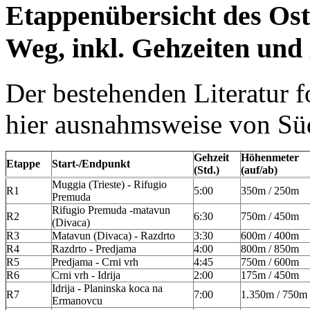
Etappenübersicht des Ost
Weg, inkl. Gehzeiten un
Der bestehenden Literatur 
hier ausnahmsweise von Sü
Gehzeit
Höhenmeter
Etappe
Start-/Endpunkt
(Std.)
(auf/ab)
Muggia (Trieste) - Rifugio
R1
5:00
350m / 250m
Premuda
Rifugio Premuda -matavun
R2
6:30
750m / 450m
(Divaca)
R3
Matavun (Divaca) - Razdrto
3:30
600m / 400m
R4
Razdrto - Predjama
4:00
800m / 850m
R5
Predjama - Crni vrh
4:45
750m / 600m
R6
Crni vrh - Idrija
2:00
175m / 450m
Idrija - Planinska koca na
R7
7:00
1.350m / 750m
Ermanovcu